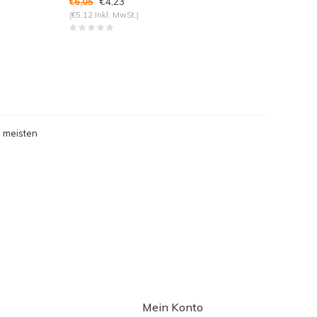
€4,23
€6,05
(€5,12 Inkl. MwSt.)
 meisten
gesehen
Mein Konto