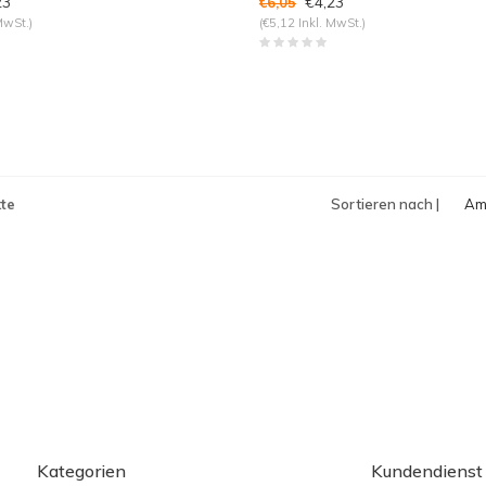
23
€4,23
€6,05
MwSt.)
(€5,12 Inkl. MwSt.)
te
Sortieren nach |
Am
an
Kategorien
Kundendienst