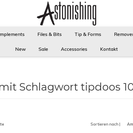
Implements
Files & Bits
Tip & Forms
Remove
New
Sale
Accessories
Kontakt
 mit Schlagwort tipdoos 1
te
Sortieren nach |
Am