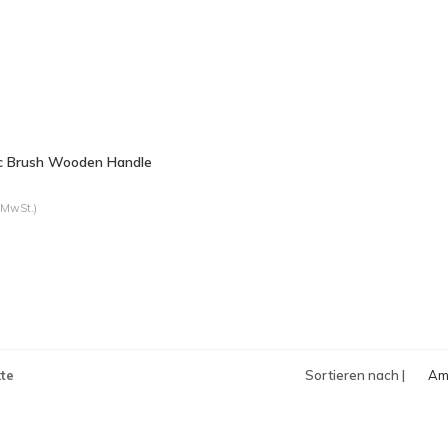
ic Brush Wooden Handle
 MwSt.)
te
Sortieren nach |
Am
an