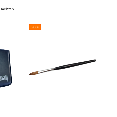
 meisten
gesehen
-40%