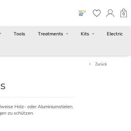
0
r
Tools
Treatments
Kits
Electric
Zurück
es
lweise Holz- oder Aluminiumstielen.
gen zu schützen.