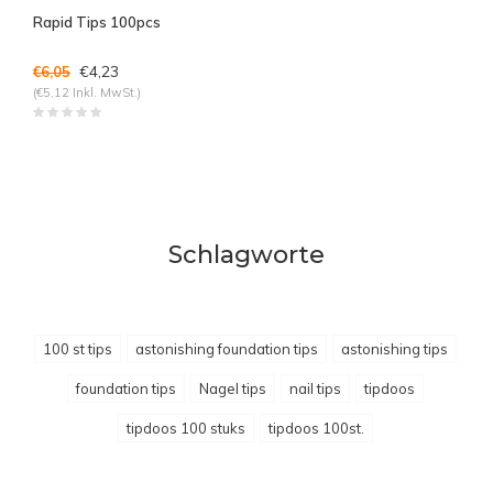
Rapid Tips 100pcs
€4,23
€6,05
(€5,12 Inkl. MwSt.)
Schlagworte
100 st tips
astonishing foundation tips
astonishing tips
foundation tips
Nagel tips
nail tips
tipdoos
tipdoos 100 stuks
tipdoos 100st.