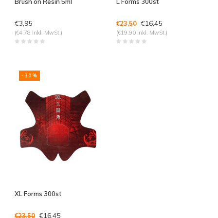
Brush on Resin 5ml
L Forms 300st
€3,95
€16,45
€23,50
(€4,78 Inkl. MwSt.)
(€19,90 Inkl. MwSt.)
-30%
XL Forms 300st
€16,45
€23,50