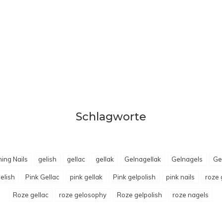
Schlagworte
ing Nails
gelish
gellac
gellak
Gelnagellak
Gelnagels
Ge
elish
Pink Gellac
pink gellak
Pink gelpolish
pink nails
roze 
Roze gellac
roze gelosophy
Roze gelpolish
roze nagels