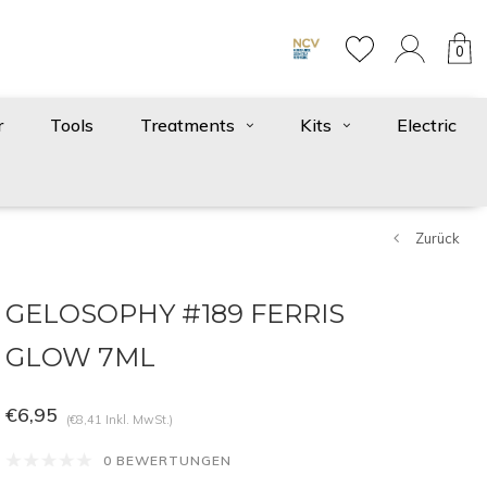
0
r
Tools
Treatments
Kits
Electric
Zurück
GELOSOPHY #189 FERRIS
GLOW 7ML
€6,95
(€8,41 Inkl. MwSt.)
0 BEWERTUNGEN