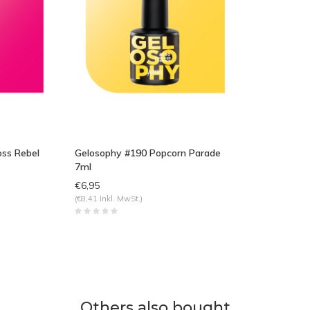
oss Rebel
Gelosophy #190 Popcorn Parade
7ml
€6,95
(€8,41 Inkl. MwSt.)
Others also bought