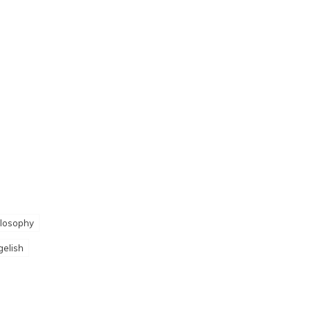
losophy
gelish