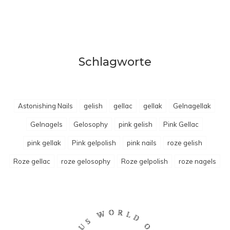
Schlagworte
Astonishing Nails
gelish
gellac
gellak
Gelnagellak
Gelnagels
Gelosophy
pink gelish
Pink Gellac
pink gellak
Pink gelpolish
pink nails
roze gelish
Roze gellac
roze gelosophy
Roze gelpolish
roze nagels