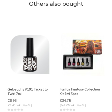
Others also bought
Gelosophy #191 Ticket to
Funfair Fantasy Collection
Twirl 7ml
Kit 7ml 5pcs
€6,95
€34,75
(€8,41 Inkl. MwSt.)
(€42,05 Inkl. MwSt.)