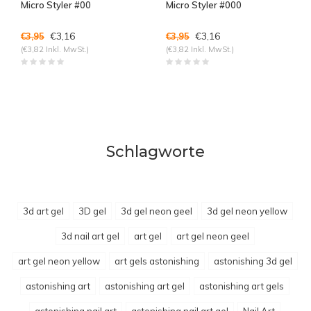
Micro Styler #00
Micro Styler #000
€3,16
€3,16
€3,95
€3,95
(€3,82 Inkl. MwSt.)
(€3,82 Inkl. MwSt.)
Schlagworte
3d art gel
3D gel
3d gel neon geel
3d gel neon yellow
3d nail art gel
art gel
art gel neon geel
art gel neon yellow
art gels astonishing
astonishing 3d gel
astonishing art
astonishing art gel
astonishing art gels
astonishing nail art
astonishing nail art gel
Nail Art