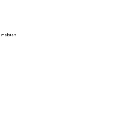
gesehen
 meisten
gesehen