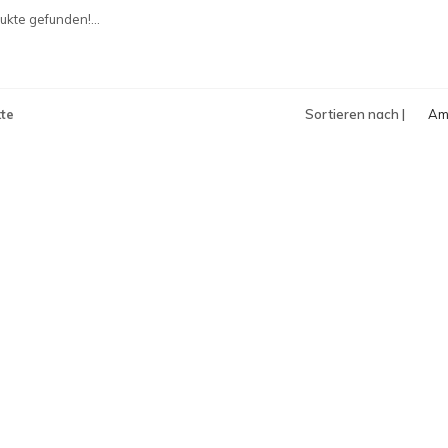
an
kte gefunden!...
te
Sortieren nach |
Am
an