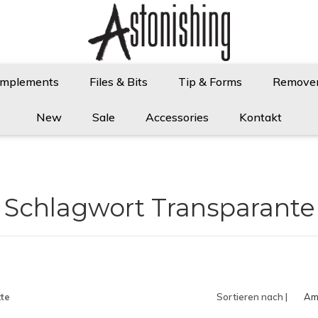
Implements
Files & Bits
Tip & Forms
Remove
New
Sale
Accessories
Kontakt
t Schlagwort Transparante
te
Sortieren nach |
Am