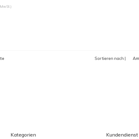
 MwSt.)
te
Sortieren nach |
Am
an
Kategorien
Kundendienst