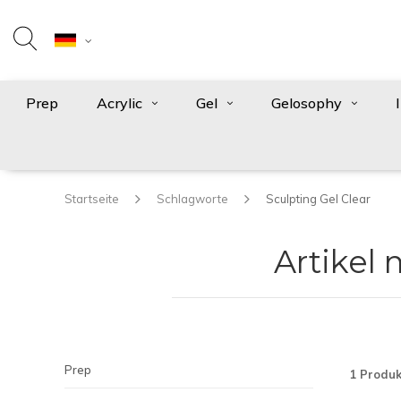
Prep
Acrylic
Gel
Gelosophy
Startseite
Schlagworte
Sculpting Gel Clear
Artikel 
Prep
1 Produk