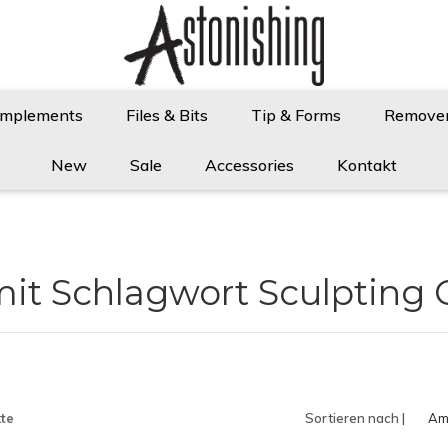
Implements
Files & Bits
Tip & Forms
Remove
New
Sale
Accessories
Kontakt
mit Schlagwort Sculpting 
te
Sortieren nach |
Am