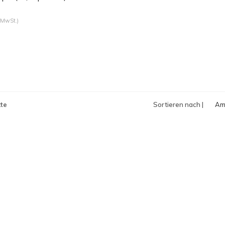
 MwSt.)
te
Sortieren nach |
Am
an