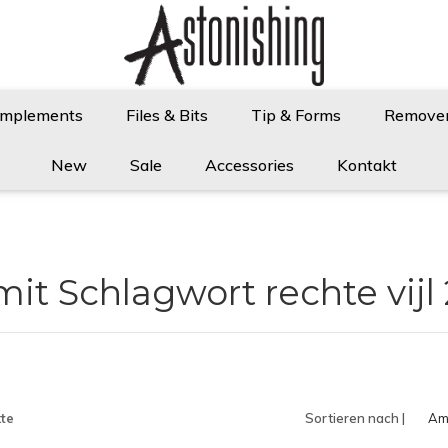
Implements
Files & Bits
Tip & Forms
Remove
New
Sale
Accessories
Kontakt
 mit Schlagwort rechte vijl
te
Sortieren nach |
Am