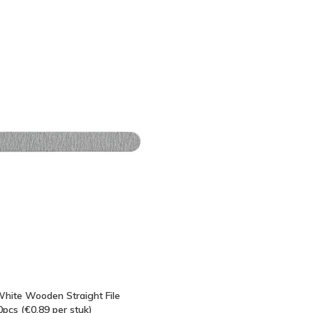
an
White Wooden Straight File
pcs (€0,89 per stuk)