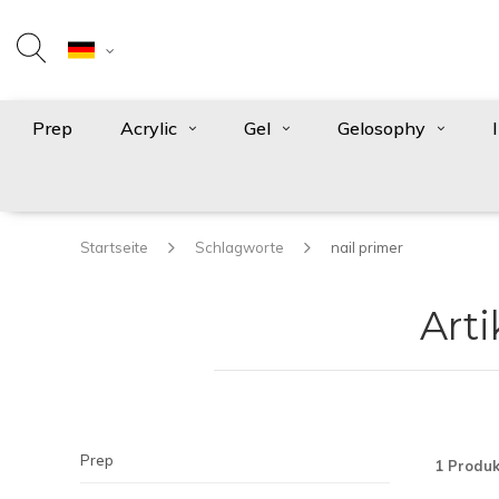
Prep
Acrylic
Gel
Gelosophy
Startseite
Schlagworte
nail primer
Arti
Prep
1 Produk