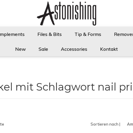
Implements
Files & Bits
Tip & Forms
Remove
New
Sale
Accessories
Kontakt
kel mit Schlagwort nail p
te
Sortieren nach |
Am