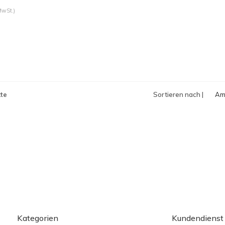
MwSt.)
te
Sortieren nach |
Am
an
Kategorien
Kundendienst