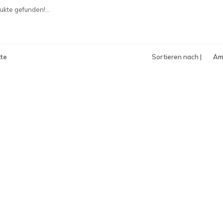
an
kte gefunden!...
te
Sortieren nach |
Am
an