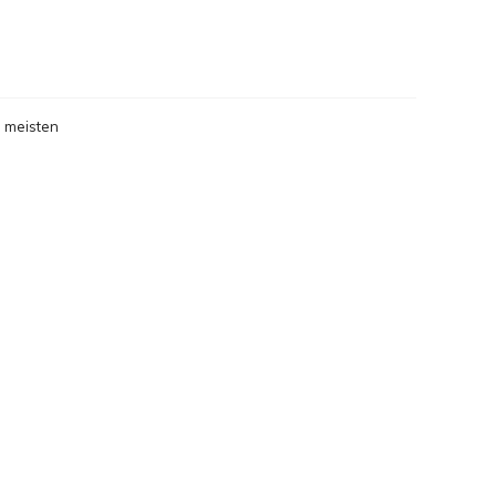
gesehen
 meisten
gesehen