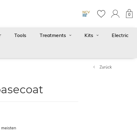
0
r
Tools
Treatments
Kits
Electric
Zurück
basecoat
 meisten