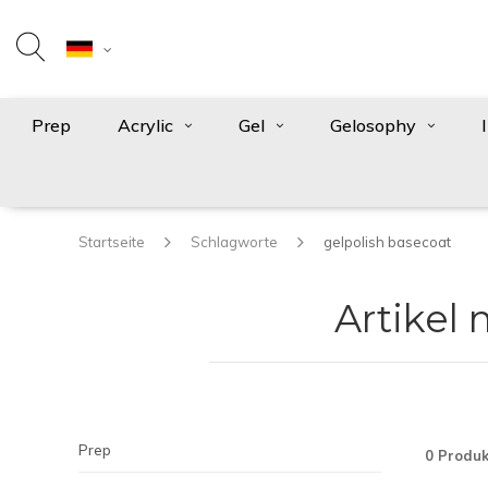
Prep
Acrylic
Gel
Gelosophy
Startseite
Schlagworte
gelpolish basecoat
Artikel
Prep
0 Produk