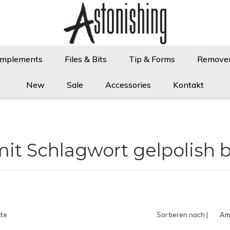
Implements
Files & Bits
Tip & Forms
Remove
New
Sale
Accessories
Kontakt
 mit Schlagwort gelpolish 
te
Sortieren nach |
Am