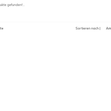
an
kte gefunden!...
te
Sortieren nach |
Am
an