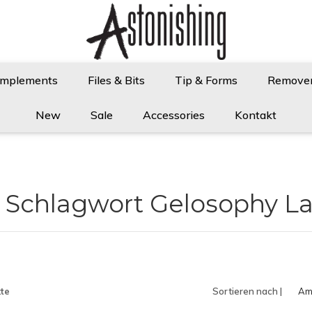
Implements
Files & Bits
Tip & Forms
Remove
New
Sale
Accessories
Kontakt
t Schlagwort Gelosophy La 
te
Sortieren nach |
Am