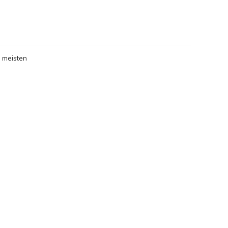
gesehen
 meisten
gesehen