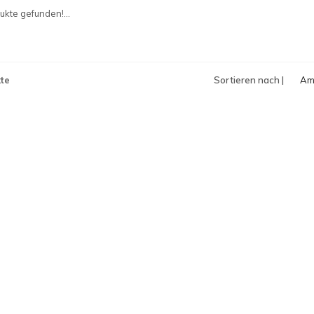
an
kte gefunden!...
te
Sortieren nach |
Am
an