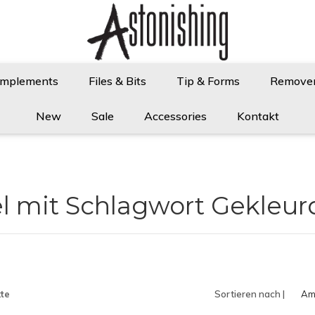
Implements
Files & Bits
Tip & Forms
Remove
New
Sale
Accessories
Kontakt
el mit Schlagwort Gekleur
te
Sortieren nach |
Am