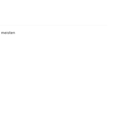
gesehen
 meisten
gesehen