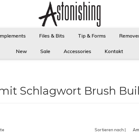
Implements
Files & Bits
Tip & Forms
Remove
New
Sale
Accessories
Kontakt
 mit Schlagwort Brush Bui
te
Sortieren nach |
Am