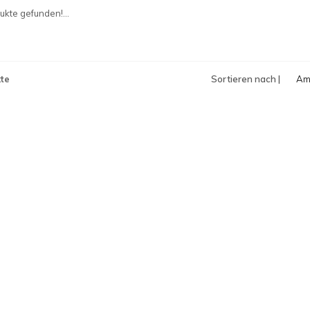
an
kte gefunden!...
te
Sortieren nach |
Am
an