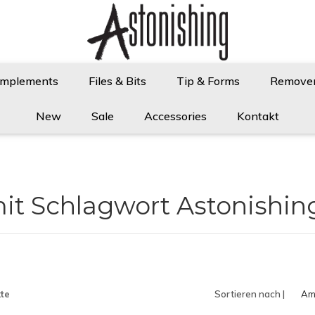
Implements
Files & Bits
Tip & Forms
Remove
New
Sale
Accessories
Kontakt
mit Schlagwort Astonishin
te
Sortieren nach |
Am