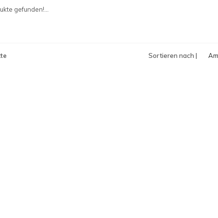
an
kte gefunden!...
te
Sortieren nach |
Am
an