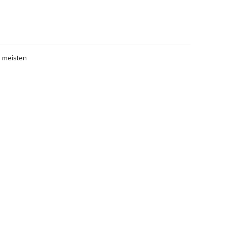
gesehen
 meisten
gesehen