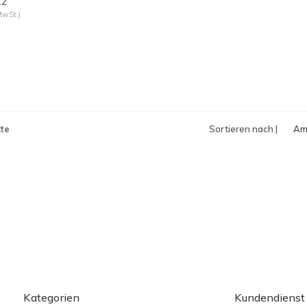
12
MwSt.)
te
Sortieren nach |
Am
an
Kategorien
Kundendienst