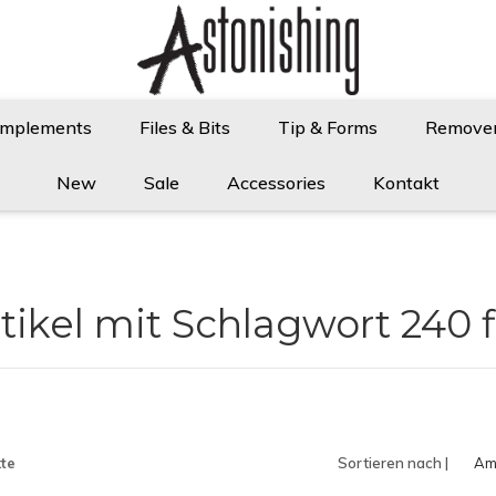
Implements
Files & Bits
Tip & Forms
Remove
New
Sale
Accessories
Kontakt
tikel mit Schlagwort 240 f
te
Sortieren nach |
Am