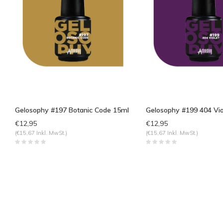
Gelosophy #197 Botanic Code 15ml
Gelosophy #199 404 Vio
€12,95
€12,95
(€15,67 Inkl. MwSt.)
(€15,67 Inkl. MwSt.)