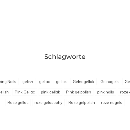
Schlagworte
ing Nails
gelish
gellac
gellak
Gelnagellak
Gelnagels
Ge
elish
Pink Gellac
pink gellak
Pink gelpolish
pink nails
roze 
Roze gellac
roze gelosophy
Roze gelpolish
roze nagels