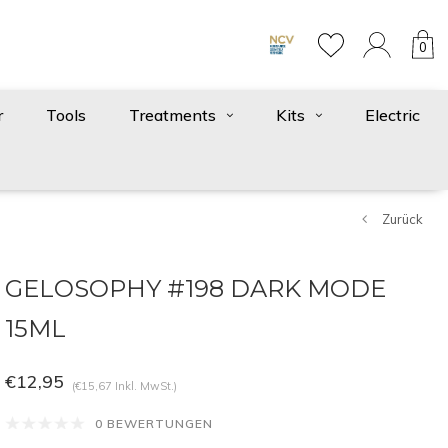
0
r
Tools
Treatments
Kits
Electric
Zurück
GELOSOPHY #198 DARK MODE
15ML
€12,95
(€15,67 Inkl. MwSt.)
0 BEWERTUNGEN