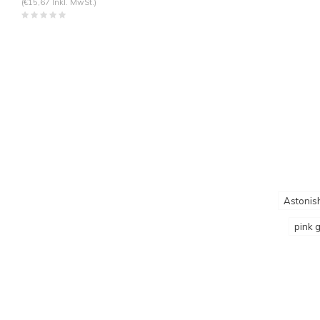
(€15,67 Inkl. MwSt.)
Astonish
pink g