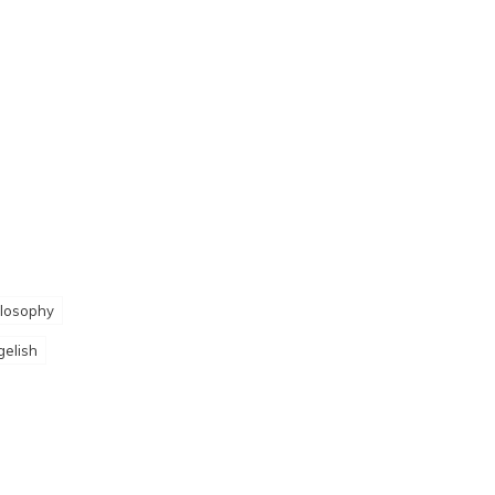
losophy
gelish