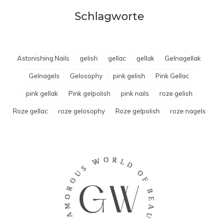
Schlagworte
Astonishing Nails
gelish
gellac
gellak
Gelnagellak
Gelnagels
Gelosophy
pink gelish
Pink Gellac
pink gellak
Pink gelpolish
pink nails
roze gelish
Roze gellac
roze gelosophy
Roze gelpolish
roze nagels