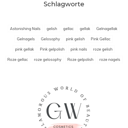
Schlagworte
Astonishing Nails
gelish
gellac
gellak
Gelnagellak
Gelnagels
Gelosophy
pink gelish
Pink Gellac
pink gellak
Pink gelpolish
pink nails
roze gelish
Roze gellac
roze gelosophy
Roze gelpolish
roze nagels