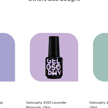
op
Gelosophy #163 Lavender
Gelosophy #
Rhapsody 15ml
15ml