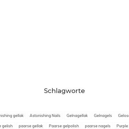
Schlagworte
nishing gellak
Astonishing Nails
Gelnagellak
Gelnagels
Gelos
 gelish
paarse gellak
Paarse gelpolish
paarse nagels
Purple