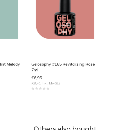
int Melody
Gelosophy #165 Revitalizing Rose
7ml
€6,95
(€8,41 Inkl. MwSt.)
Others also bought