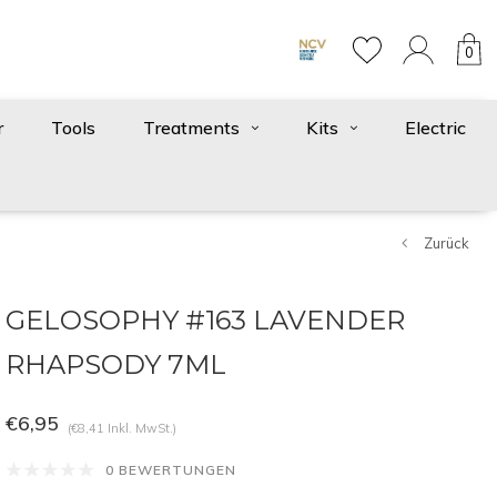
0
r
Tools
Treatments
Kits
Electric
Zurück
GELOSOPHY #163 LAVENDER
RHAPSODY 7ML
€6,95
(€8,41 Inkl. MwSt.)
0 BEWERTUNGEN