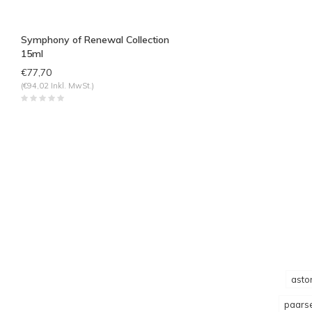
Symphony of Renewal Collection
15ml
€77,70
(€94,02 Inkl. MwSt.)
asto
paarse