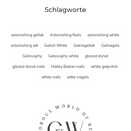
Schlagworte
astonishing gellak
Astonishing Nails
astonishing white
astonishing wit
Gelish White
Gelnagellak
Gelnagels
Gelosophy
Gelosophy white
glazed donut
glazed donut nails
Hailey Bieber nails
white gelpolish
white nails
witte nagels