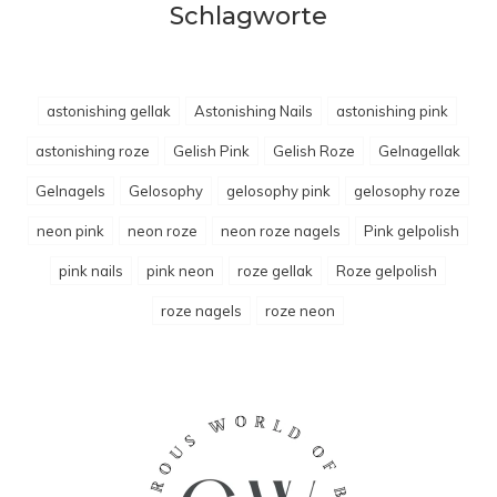
Schlagworte
astonishing gellak
Astonishing Nails
astonishing pink
astonishing roze
Gelish Pink
Gelish Roze
Gelnagellak
Gelnagels
Gelosophy
gelosophy pink
gelosophy roze
neon pink
neon roze
neon roze nagels
Pink gelpolish
pink nails
pink neon
roze gellak
Roze gelpolish
roze nagels
roze neon