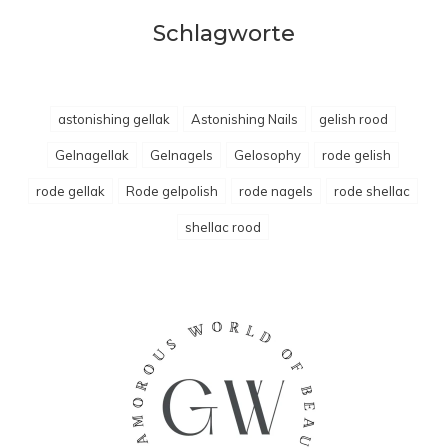
Schlagworte
astonishing gellak
Astonishing Nails
gelish rood
Gelnagellak
Gelnagels
Gelosophy
rode gelish
rode gellak
Rode gelpolish
rode nagels
rode shellac
shellac rood