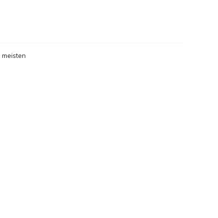
gesehen
 meisten
gesehen