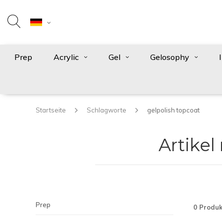
Prep
Acrylic
Gel
Gelosophy
Startseite
Schlagworte
gelpolish topcoat
Artikel
Prep
0 Produk