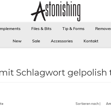
Implements
Files & Bits
Tip & Forms
Remove
New
Sale
Accessories
Kontakt
 mit Schlagwort gelpolish
te
Sortieren nach |
Am