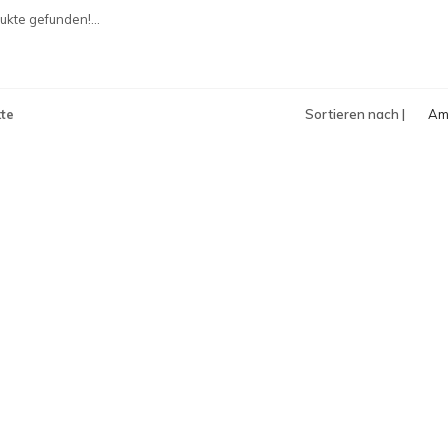
an
kte gefunden!...
te
Sortieren nach |
Am
an