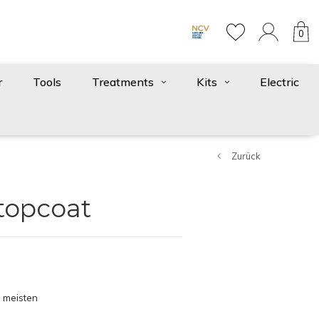
0
r
Tools
Treatments
Kits
Electric
Zurück
 topcoat
 meisten