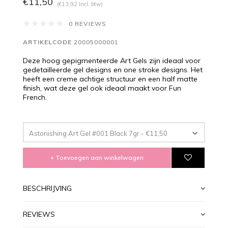
€11,50
(€13,92 Incl. btw)
0 REVIEWS
ARTIKELCODE
20005000001
Deze hoog gepigmenteerde Art Gels zijn ideaal voor
gedetailleerde gel designs en one stroke designs. Het
heeft een creme achtige structuur en een half matte
finish, wat deze gel ook ideaal maakt voor Fun
French.
Astonishing Art Gel #001 Black 7gr - €11,50
+ Toevoegen aan winkelwagen
BESCHRIJVING
REVIEWS