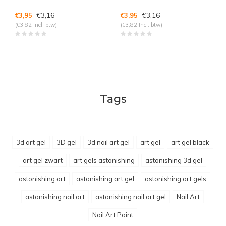
€3,16
€3,16
€3,95
€3,95
(€3,82 Incl. btw)
(€3,82 Incl. btw)
Tags
3d art gel
3D gel
3d nail art gel
art gel
art gel black
art gel zwart
art gels astonishing
astonishing 3d gel
astonishing art
astonishing art gel
astonishing art gels
astonishing nail art
astonishing nail art gel
Nail Art
Nail Art Paint