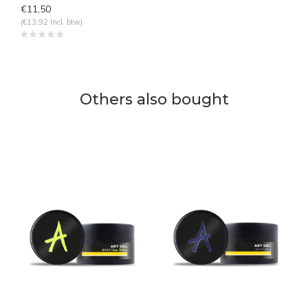
€11,50
(€13,92 Incl. btw)
Others also bought