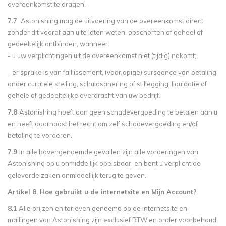
overeenkomst te dragen.
7.7
Astonishing
mag de uitvoering van de overeenkomst direct,
zonder dit vooraf aan u te laten weten, opschorten of geheel of
gedeeltelijk ontbinden, wanneer:
- u uw verplichtingen uit de overeenkomst niet (tijdig) nakomt;
- er sprake is van faillissement, (voorlopige) surseance van betaling,
onder curatele stelling, schuldsanering of stillegging, liquidatie of
gehele of gedeeltelijke overdracht van uw bedrijf.
7.8
Astonishing hoeft dan geen schadevergoeding te betalen aan u
en heeft daarnaast het recht om zelf schadevergoeding en/of
betaling te vorderen.
7.9
In alle bovengenoemde gevallen zijn alle vorderingen van
Astonishing op u onmiddellijk opeisbaar, en bent u verplicht de
geleverde zaken onmiddellijk terug te geven.
Artikel 8. Hoe gebruikt u de internetsite en Mijn Account?
8.1
Alle prijzen en tarieven genoemd op de internetsite en
mailingen van Astonishing zijn exclusief BTW en onder voorbehoud