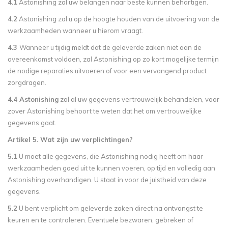
4.1
Astonishing zal uw belangen naar beste kunnen behartigen.
4.2
Astonishing zal u op de hoogte houden van de uitvoering van de
werkzaamheden wanneer u hierom vraagt.
4.3
Wanneer u tijdig meldt dat de geleverde zaken niet aan de
overeenkomst voldoen, zal Astonishing op zo kort mogelijke termijn
de nodige reparaties uitvoeren of voor een vervangend product
zorgdragen.
4.4 Astonishing
zal al uw gegevens vertrouwelijk behandelen, voor
zover Astonishing behoort te weten dat het om vertrouwelijke
gegevens gaat.
Artikel 5. Wat zijn uw verplichtingen?
5.1
U moet alle gegevens, die Astonishing nodig heeft om haar
werkzaamheden goed uit te kunnen voeren, op tijd en volledig aan
Astonishing overhandigen. U staat in voor de juistheid van deze
gegevens.
5.2
U bent verplicht om geleverde zaken direct na ontvangst te
keuren en te controleren. Eventuele bezwaren, gebreken of