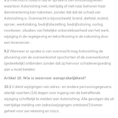
9.1
Overmacht houdt in dat er sprake is van omstandigheden
waardoor Astonishing niet, niet tijdig of niet naar behoren haar
dienstverlening kan nakomen, zonder dat dat de schuld van
Astonishing is. Overmacht is bijvoorbeeld: brand, diefstal, molest,
oproer, werkstaking, bedrijfsbezetting, bedrijfsstoring, oorlog,
noodweer, situaties van feitelijke onbereikbaarheid van het werk,
wijziging in de regelgeving en tekortkoming in de nakoming door
een leverancier.
9.2
Wanneer er sprake is van overmacht mag Astonishing de
uitvoering van de overeenkomst opschorten of de overeenkomst
(gedeeltelijk) ontbinden zonder dat zij hiervoor schadevergoeding
aan u moet betalen.
Artikel 10. Wie is waarvoor aansprakelijkheid?
10.1
U dient wijzigingen van adres- en andere persoonsgegevens,
uiterlijk veertien (14) dagen voor ingang van de betreffende
wijziging schriftelijk te melden aan Astonishing. Alle gevolgen die uit
niet tijdige melding van (adres)wijzigingen ontstaan(?) komen
geheel voor uw rekening en risico.