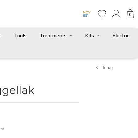
0
r
Tools
Treatments
Kits
Electric
Terug
gellak
st