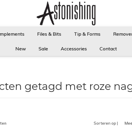
Implements
Files & Bits
Tip & Forms
Remove
New
Sale
Accessories
Contact
cten getagd met roze nag
ten
Sorteren op |
Mee