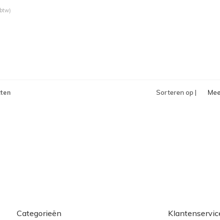
 btw)
ten
Sorteren op |
Mee
bek
Categorieën
Klantenservic