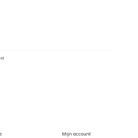
st
eken
e
Mijn account