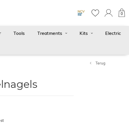
0
r
Tools
Treatments
Kits
Electric
Terug
lnagels
st