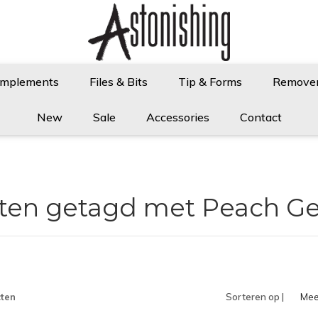
Implements
Files & Bits
Tip & Forms
Remove
New
Sale
Accessories
Contact
ten getagd met Peach Ge
ten
Sorteren op |
Mee