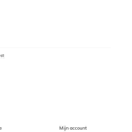
st
eken
e
Mijn account