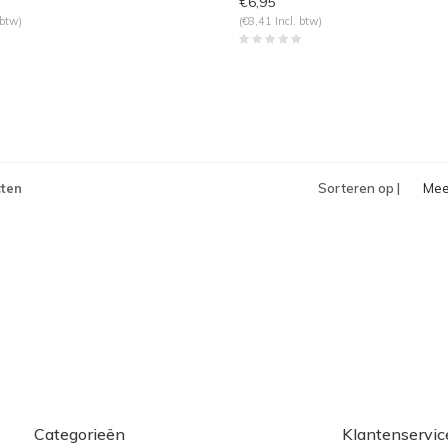
€6,95
 btw)
(€8,41 Incl. btw)
ten
Sorteren op |
Mee
bek
Categorieën
Klantenservic