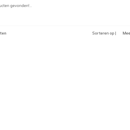
bek
cten gevonden!...
ten
Sorteren op |
Mee
bek