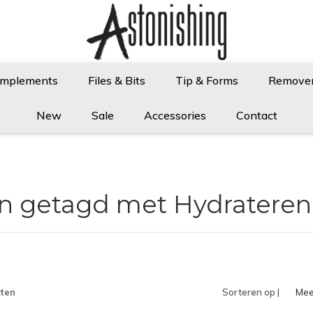
Implements
Files & Bits
Tip & Forms
Remove
New
Sale
Accessories
Contact
n getagd met Hydrateren
ten
Sorteren op |
Mee