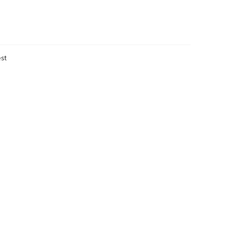
eken
st
eken