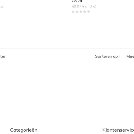
€8,24
tw)
(€9,97 Incl. btw)
ten
Sorteren op |
Mee
bek
Categorieën
Klantenservic