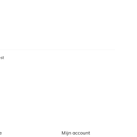
st
eken
e
Mijn account