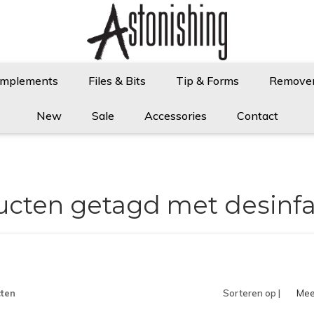
Implements
Files & Bits
Tip & Forms
Remove
New
Sale
Accessories
Contact
ucten getagd met desinfa
ten
Sorteren op |
Mee