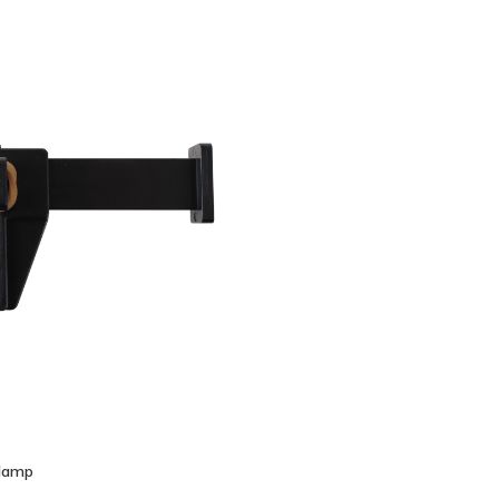
bek
lamp