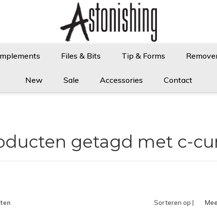
Implements
Files & Bits
Tip & Forms
Remove
New
Sale
Accessories
Contact
oducten getagd met c-cu
ten
Sorteren op |
Mee