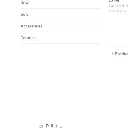
€3,95
New
(€4,78 Incl. b
Sale
Accessories
Contact
1 Produc