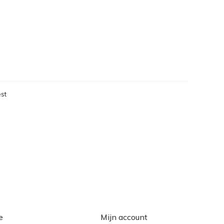
st
eken
e
Mijn account