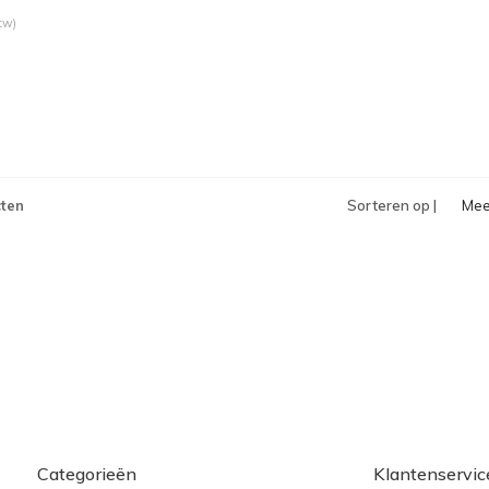
tw)
ten
Sorteren op |
Mee
bek
Categorieën
Klantenservic