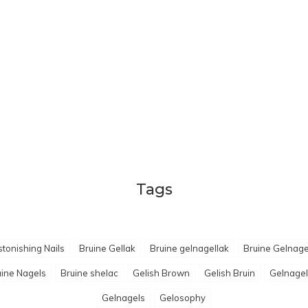
Tags
tonishing Nails
Bruine Gellak
Bruine gelnagellak
Bruine Gelnage
uine Nagels
Bruine shelac
Gelish Brown
Gelish Bruin
Gelnagel
Gelnagels
Gelosophy