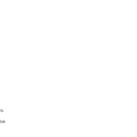
ls
lak