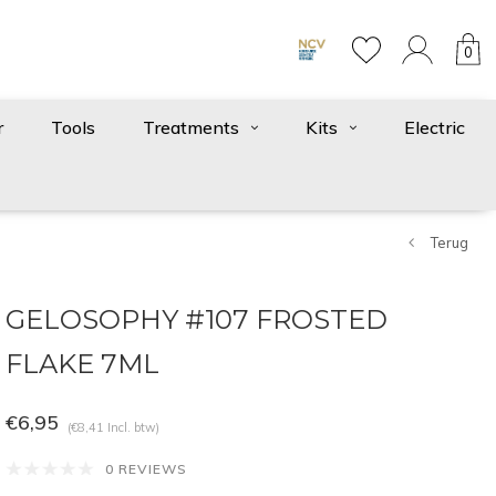
0
r
Tools
Treatments
Kits
Electric
Terug
GELOSOPHY #107 FROSTED
FLAKE 7ML
€6,95
(€8,41 Incl. btw)
0 REVIEWS