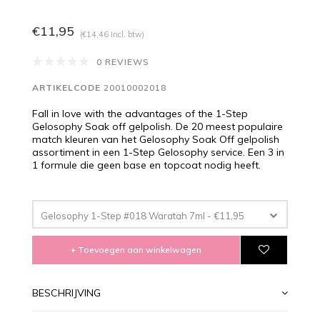
€11,95
(€14,46 Incl. btw)
0 REVIEWS
ARTIKELCODE
20010002018
Fall in love with the advantages of the 1-Step
Gelosophy Soak off gelpolish. De 20 meest populaire
match kleuren van het Gelosophy Soak Off gelpolish
assortiment in een 1-Step Gelosophy service. Een 3 in
1 formule die geen base en topcoat nodig heeft.
Gelosophy 1-Step #018 Waratah 7ml - €11,95
+ Toevoegen aan winkelwagen
BESCHRIJVING