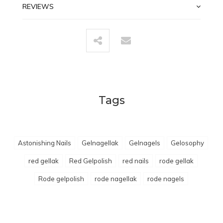
REVIEWS
Tags
Astonishing Nails
Gelnagellak
Gelnagels
Gelosophy
red gellak
Red Gelpolish
red nails
rode gellak
Rode gelpolish
rode nagellak
rode nagels