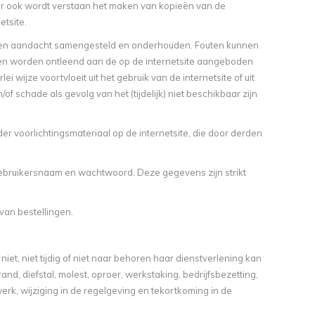
der ook wordt verstaan het maken van kopieën van de
etsite.
rg en aandacht samengesteld en onderhouden. Fouten kunnen
ten worden ontleend aan de op de internetsite aangeboden
 wijze voortvloeit uit het gebruik van de internetsite of uit
of schade als gevolg van het (tijdelijk) niet beschikbaar zijn
r voorlichtingsmateriaal op de internetsite, die door derden
ebruikersnaam en wachtwoord. Deze gegevens zijn strikt
van bestellingen.
t, niet tijdig of niet naar behoren haar dienstverlening kan
nd, diefstal, molest, oproer, werkstaking, bedrijfsbezetting,
werk, wijziging in de regelgeving en tekortkoming in de