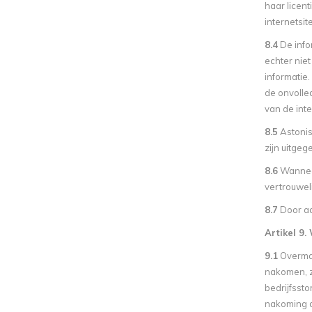
haar licen
internetsit
8.4
De info
echter nie
informatie.
de onvolled
van de inte
8.5
Astonis
zijn uitgeg
8.6
Wanneer
vertrouweli
8.7
Door aa
Artikel 9.
9.1
Overmac
nakomen, zo
bedrijfssto
nakoming d