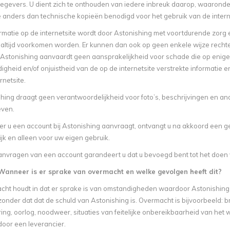
tiegevers. U dient zich te onthouden van iedere inbreuk daarop, waaron
e anders dan technische kopieën benodigd voor het gebruik van de intern
rmatie op de internetsite wordt door Astonishing met voortdurende zo
t altijd voorkomen worden. Er kunnen dan ook op geen enkele wijze rech
 Astonishing aanvaardt geen aansprakelijkheid voor schade die op enigerlei
igheid en/of onjuistheid van de op de internetsite verstrekte informatie en/
rnetsite.
hing draagt geen verantwoordelijkheid voor foto’s, beschrijvingen en ande
even.
 u een account bij Astonishing aanvraagt, ontvangt u na akkoord een g
jk en alleen voor uw eigen gebruik.
nvragen van een account garandeert u dat u bevoegd bent tot het doen 
 Wanneer is er sprake van overmacht en welke gevolgen heeft dit?
ht houdt in dat er sprake is van omstandigheden waardoor Astonishing nie
nder dat dat de schuld van Astonishing is. Overmacht is bijvoorbeeld: bra
ring, oorlog, noodweer, situaties van feitelijke onbereikbaarheid van het 
oor een leverancier.