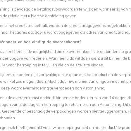
shing is bevoegd de betalingsvoorwaarden te wijzigen wanneer zij van men
 de relatie met u hiertoe aanleiding geven.
 u met creditcard betaalt, worden de creditcardgegevens nagetrokken 
naar het adres dat door u wordt opgegeven als adres van creditcardhou
. Wanneer en hoe eindigt de overeenkomst?
nsument heeft u de mogelijkheid om de overeenkomst te ontbinden op gr
nder opgave van redenen. Wanneer u dit wil doen dient u dit binnen de bed
ier voor herroeping in te vullen die op de site is te vinden.
 tijdens de bedenktijd zorgvuldig om te gaan met het product en de verpa
 de winkel zou mogen doen. Mocht door uw manier van omgaan met het pr
u deze waardevermindering te vergoeden aan Astonishing.
 u de overeenkomst ontbindt binnen de bedenktermijn van 14 dagen dient 
dagen vanaf de dag van herroeping te retourneren aan Astonishing. Dit di
. Geopende of beschadigde verpakkingen worden niet teruggenomen. He
ehouden.
u gebruik heeft gemaakt van uw herroepingsrecht en het product/de produ