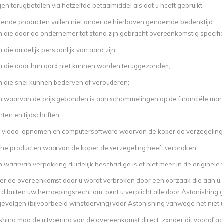
en terugbetalen via hetzelfde betaalmiddel als dat u heeft gebruikt.
gende producten vallen niet onder de hierboven genoemde bedenktijd:
n die door de ondernemer tot stand zijn gebracht overeenkomstig specific
 die duidelijk persoonlijk van aard zijn;
n die door hun aard niet kunnen worden teruggezonden;
n die snel kunnen bederven of verouderen;
n waarvan de prijs gebonden is aan schommelingen op de financiële mar
nten en tijdschriften;
n video-opnamen en computersoftware waarvan de koper de verzegeling 
che producten waarvan de koper de verzegeling heeft verbroken;
 waarvan verpakking duidelijk beschadigd is of niet meer in de originele
r de overeenkomst door u wordt verbroken door een oorzaak die aan u i
d buiten uw herroepingsrecht om, bent u verplicht alle door Astonishing 
 gevolgen (bijvoorbeeld winstderving) voor Astonishing vanwege het niet
shing
mag de uitvoering van de overeenkomst direct, zonder dit vooraf aan