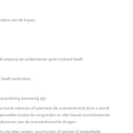
aties van de koper;
kt waarop de ondernemer geen invloed heeft;
heeft verbroken.
 verpakking aanwezig zijn.
s toe te rekenen of wanneer de overeenkomst door u wordt
gemaakte kosten te vergoeden en alle hieruit voortvloeiende
 uitvoeren van de overeenkomst te dragen.
 u te laten weten, opschorten of geheel of gedeeltelijk