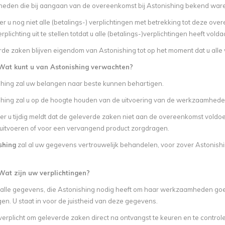
eden die bij aangaan van de overeenkomst bij Astonishing bekend war
 u nog niet alle (betalings-) verplichtingen met betrekking tot deze ove
rplichting uit te stellen totdat u alle (betalings-)verplichtingen heeft volda
de zaken blijven eigendom van Astonishing tot op het moment dat u alle 
 Wat kunt u van Astonishing verwachten?
hing zal uw belangen naar beste kunnen behartigen.
hing zal u op de hoogte houden van de uitvoering van de werkzaamhede
 u tijdig meldt dat de geleverde zaken niet aan de overeenkomst voldoen
 uitvoeren of voor een vervangend product zorgdragen.
shing
zal al uw gegevens vertrouwelijk behandelen, voor zover Astonish
 Wat zijn uw verplichtingen?
alle gegevens, die Astonishing nodig heeft om haar werkzaamheden goed u
en. U staat in voor de juistheid van deze gegevens.
verplicht om geleverde zaken direct na ontvangst te keuren en te contro