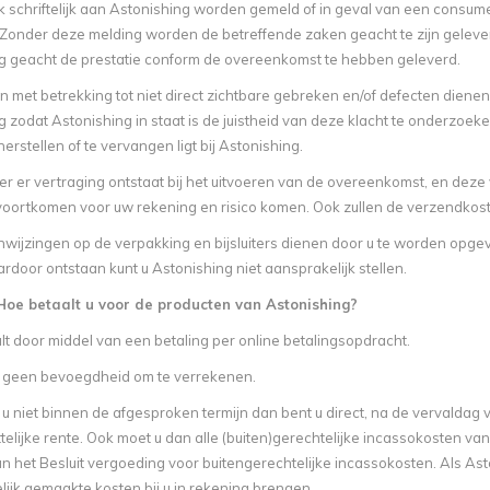
jk schriftelijk aan Astonishing worden gemeld of in geval van een cons
1. Zonder deze melding worden de betreffende zaken geacht te zijn gelev
g geacht de prestatie conform de overeenkomst te hebben geleverd.
 met betrekking tot niet direct zichtbare gebreken en/of defecten dienen
 zodat Astonishing in staat is de juistheid van deze klacht te onderzoek
herstellen of te vervangen ligt bij Astonishing.
 er vertraging ontstaat bij het uitvoeren van de overeenkomst, en deze ve
t voortkomen voor uw rekening en risico komen. Ook zullen de verzendkost
nwijzingen op de verpakking en bijsluiters dienen door u te worden opgev
door ontstaan kunt u Astonishing niet aansprakelijk stellen.
 Hoe betaalt u voor de producten van Astonishing?
lt door middel van een betaling per online betalingsopdracht.
t geen bevoegdheid om te verrekenen.
 u niet binnen de afgesproken termijn dan bent u direct, na de vervaldag va
telijke rente. Ook moet u dan alle (buiten)gerechtelijke incassokosten v
an het Besluit vergoeding voor buitengerechtelijke incassokosten. Als A
ijk gemaakte kosten bij u in rekening brengen.