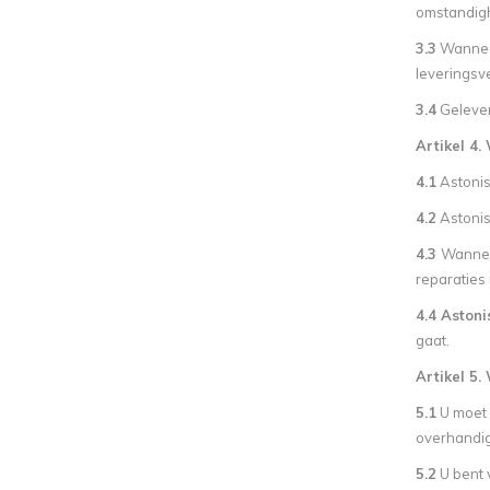
omstandigh
3.3
Wanneer
leveringsve
3.4
Gelever
Artikel 4.
4.1
Astonis
4.2
Astonis
4.3
Wanneer
reparaties
4.4 Astoni
gaat.
Artikel 5.
5.1
U moet 
overhandig
5.2
U bent 