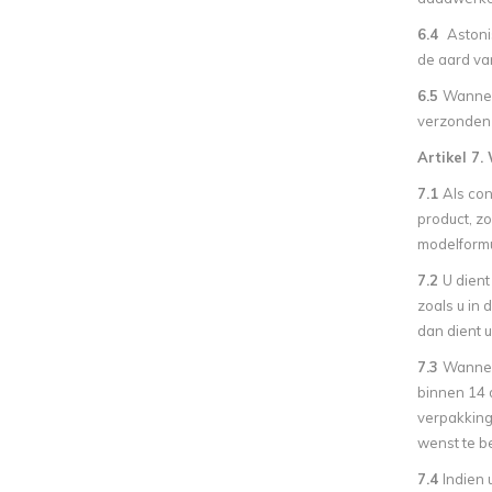
6.4
Astoni
de aard van
6.5
Wanneer
verzonden 
Artikel 7
7.1
Als co
product, zo
modelformul
7.2
U dient
zoals u in
dan dient 
7.3
Wanneer
binnen 14 
verpakking
wenst te b
7.4
Indien 