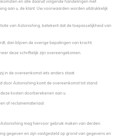
komsten en alle daaruit volgende handelingen met
hing aan u, de klant. Uw voorwaarden worden uitdrukkelijk
site van Astonishing, betekent dat de toepasselijkheid van
t, dan blijven de overige bepalingen van kracht.
er deze schriftelijk zijn overeengekomen.
ij in de overeenkomst iets anders staat.
gd door Astonishing komt de overeenkomst tot stand.
g deze kosten doorberekenen aan u.
en of reclamemateriaal.
en Astonishing mag hiervoor gebruik maken van derden.
ering gegeven en zijn vastgesteld op grond van gegevens en