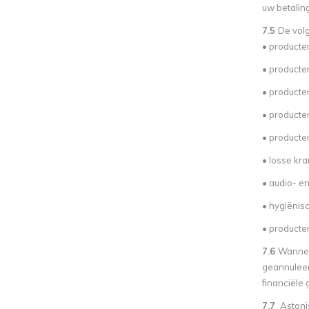
uw betaling
7.5
De vol
• producte
• producten
• producte
• producte
• producte
• losse kra
• audio- e
• hygiënis
• producten
7.6
Wannee
geannuleer
financiële
7.7
Astoni