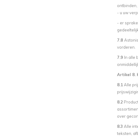
ontbinden,
- u uw verp
- er sprake
gedeeltelij
7.8
Astonis
vorderen.
7.9
In alle
onmiddellij
Artikel 8.
8.1
Alle pr
prijswijzi
8.2
Product
assortiment
over gecon
8.3
Alle in
teksten, af