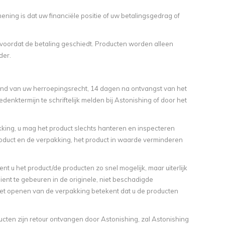
ing is dat uw financiële positie of uw betalingsgedrag of
voordat de betaling geschiedt. Producten worden alleen
der.
ond van uw herroepingsrecht, 14 dagen na ontvangst van het
enktermijn te schriftelijk melden bij Astonishing of door het
kking, u mag het product slechts hanteren en inspecteren
oduct en de verpakking, het product in waarde verminderen
u het product/de producten zo snel mogelijk, maar uiterlijk
ent te gebeuren in de originele, niet beschadigde
t openen van de verpakking betekent dat u de producten
cten zijn retour ontvangen door Astonishing, zal Astonishing