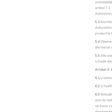
onmiddelli
artikel 7.
Astonishin
5.3
Klachten
Astonishing
product te 
5.4
Wanneer
die hierui
5.5
Alle aa
schade daar
Artikel 6.
6.1
U betaa
6.2
U heef
6.3
Betaalt
aan de wet
op basis v
daadwerkel