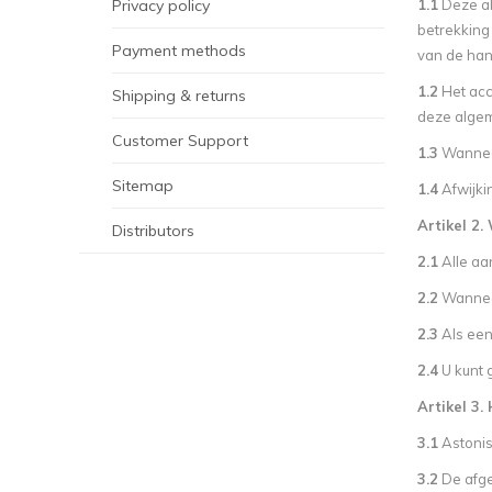
Privacy policy
1.1
Deze al
betrekking 
Payment methods
van de ha
1.2
Het acc
Shipping & returns
deze alge
Customer Support
1.3
Wanneer
Sitemap
1.4
Afwijki
Artikel 2
Distributors
2.1
Alle aan
2.2
Wanneer
2.3
Als een
2.4
U kunt 
Artikel 3.
3.1
Astonis
3.2
De afge