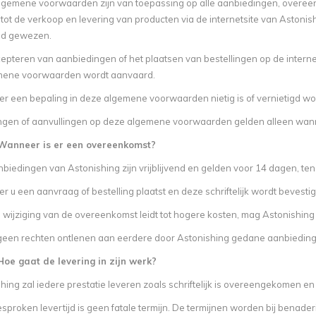
gemene voorwaarden zijn van toepassing op alle aanbiedingen, overeen
tot de verkoop en levering van producten via de internetsite van Astonis
nd gewezen.
epteren van aanbiedingen of het plaatsen van bestellingen op de internet
mene voorwaarden wordt aanvaard.
 een bepaling in deze algemene voorwaarden nietig is of vernietigd word
ngen of aanvullingen op deze algemene voorwaarden gelden alleen wanne
. Wanneer is er een overeenkomst?
biedingen van Astonishing zijn vrijblijvend en gelden voor 14 dagen, tenz
 u een aanvraag of bestelling plaatst en deze schriftelijk wordt bevesti
 wijziging van de overeenkomst leidt tot hogere kosten, mag Astonishin
geen rechten ontlenen aan eerdere door Astonishing gedane aanbieding
 Hoe gaat de levering in zijn werk?
hing zal iedere prestatie leveren zoals schriftelijk is overeengekomen 
sproken levertijd is geen fatale termijn. De termijnen worden bij benad