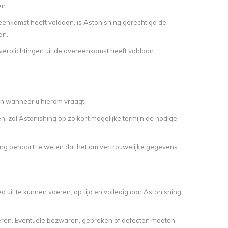
en.
reenkomst heeft voldaan, is Astonishing gerechtigd de
an.
verplichtingen uit de overeenkomst heeft voldaan.
n wanneer u hierom vraagt.
, zal Astonishing op zo kort mogelijke termijn de nodige
ing behoort te weten dat het om vertrouwelijke gegevens
it te kunnen voeren, op tijd en volledig aan Astonishing
leren. Eventuele bezwaren, gebreken of defecten moeten