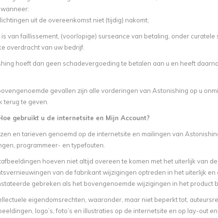
 wanneer:
lichtingen uit de overeenkomst niet (tijdig) nakomt;
 is van faillissement, (voorlopige) surseance van betaling, onder curatele st
ke overdracht van uw bedrijf.
hing hoeft dan geen schadevergoeding te betalen aan u en heeft daarnaa
 bovengenoemde gevallen zijn alle vorderingen van Astonishing op u onmid
k terug te geven.
 Hoe gebruikt u de internetsite en Mijn Account?
ijzen en tarieven genoemd op de internetsite en mailingen van Astonishi
gingen, programmeer- en typefouten.
afbeeldingen hoeven niet altijd overeen te komen met het uiterlijk van de
svernieuwingen van de fabrikant wijzigingen optreden in het uiterlijk en
stateerde gebreken als het bovengenoemde wijzigingen in het product b
tellectuele eigendomsrechten, waaronder, maar niet beperkt tot, auteursr
beeldingen, logo’s, foto’s en illustraties op de internetsite en op lay-out 